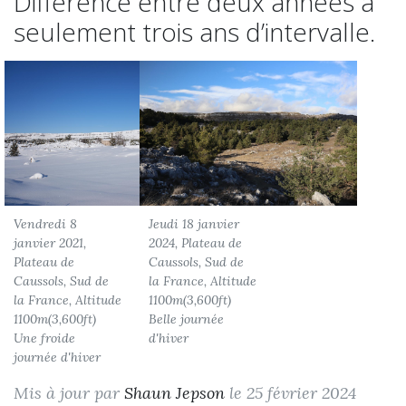
Différence entre deux années à
seulement trois ans d’intervalle.
Vendredi 8
Jeudi 18 janvier
janvier 2021,
2024, Plateau de
Plateau de
Caussols, Sud de
Caussols, Sud de
la France, Altitude
la France, Altitude
1100m(3,600ft)
1100m(3,600ft)
Belle journée
Une froide
d'hiver
journée d'hiver
Mis à jour par
Shaun Jepson
le 25 février 2024