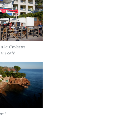
à la Croisette
 un café
érel