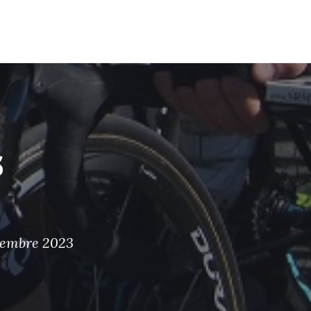
ARATION
ITINÉRAIRES
ITINÉRAIRE
À
INFO
SECTIONS
PROPOS
s
ovembre 2023