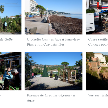
 de Golfe
Croisette Cannes face à Juan-les-
Casse croûte 
Pins et au Cap d'Antibes
Cannes pour
y
Paysage de la pause déjeuner à
Vue sur l'Est
Agay