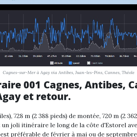
Cagnes-sur-Mer à Agay via Antibes, Juan-les-Pins, Cannes, Théole
éraire 001 Cagnes, Antibes, 
Agay et retour.
iles), 728 m (2 388 pieds) de montée, 720 m (2 362
 un joli itinéraire le long de la côte d'Estorel a
l est préférable de février à mai ou de septembr