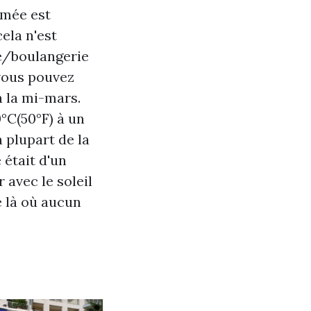
nimée est
cela n'est
afé/boulangerie
vous pouvez
n la mi-mars.
°C(50°F) à un
 plupart de la
 était d'un
 avec le soleil
 là où aucun