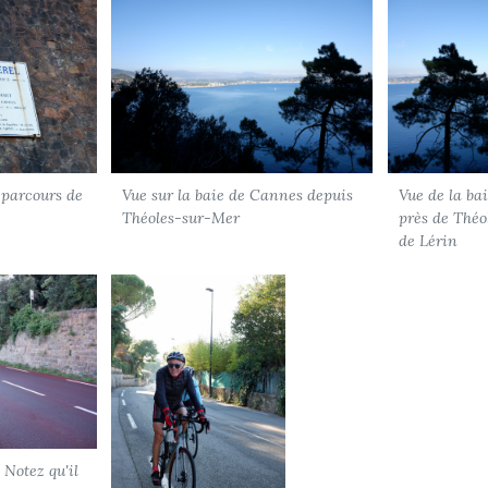
 parcours de
Vue sur la baie de Cannes depuis
Vue de la ba
Théoles-sur-Mer
près de Théo
de Lérin
 Notez qu'il