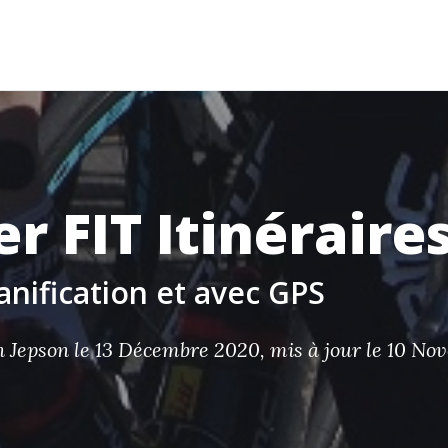
APERÇU
SUR
ÉQUIPEMENT
SANTÉ
PRÉP
LA
ROUTE
er FIT Itinéraire
lanification et avec GPS
 Jepson
le 13 Décembre 2020, mis à jour le 10 N